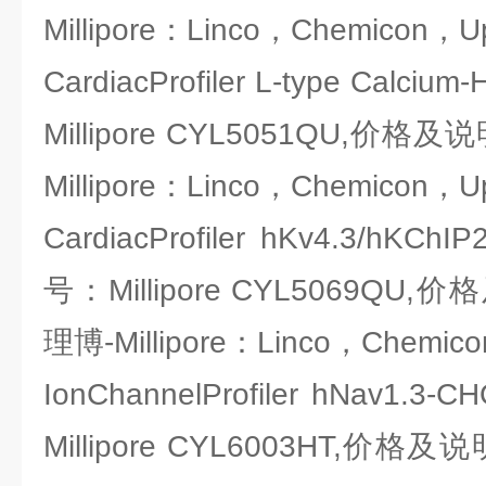
Millipore：Linco，Chemicon，U
CardiacProfiler L-type Cal
Millipore CYL5051QU,
Millipore：Linco，Chemicon，U
CardiacProfiler hKv4.3/h
号：Millipore CYL5069Q
理博-Millipore：Linco，Chemic
IonChannelProfiler hNav
Millipore CYL6003HT,