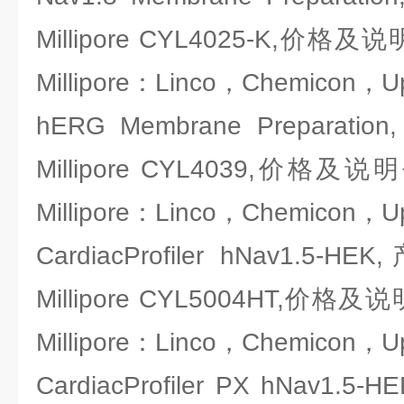
Millipore CYL4025-K,
Millipore：Linco，Chemicon，U
hERG Membrane Prepar
Millipore CYL4039,价
Millipore：Linco，Chemicon，U
CardiacProfiler hNav1
Millipore CYL5004HT,
Millipore：Linco，Chemicon，U
CardiacProfiler PX hNav