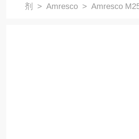
剂
>
Amresco
> Amresco M