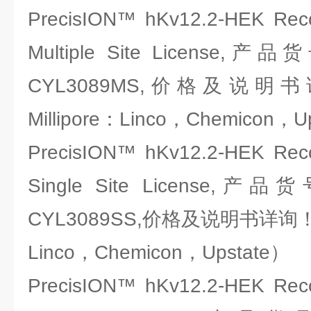
PrecisION™ hKv12.2-HEK Recom
Multiple Site License,产
CYL3089MS,价格及说
Millipore：Linco，Chemicon，U
PrecisION™ hKv12.2-HEK Recom
Single Site License,产品
CYL3089SS,价格及说明书详询！（
Linco，Chemicon，Upstate）
PrecisION™ hKv12.2-HEK Recom