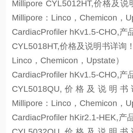
Millipore CYL5012HT,
Millipore：Linco，Chemicon，U
CardiacProfiler hKv1.5-CHO
CYL5018HT,价格及说明书详询！（
Linco，Chemicon，Upstate）
CardiacProfiler hKv1.5-CHO
CYL5018QU,价格及说
Millipore：Linco，Chemicon，U
CardiacProfiler hKir2.1-HEK
CYL5032QU,价格及说