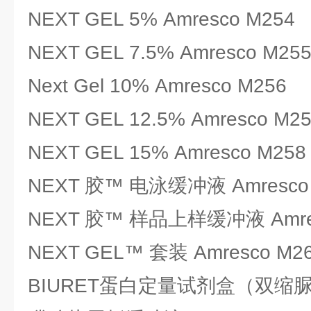
NEXT GEL 5% Amresco M254
NEXT GEL 7.5% Amresco M25
Next Gel 10% Amresco M256
NEXT GEL 12.5% Amresco M2
NEXT GEL 15% Amresco M258
NEXT 胶™ 电泳缓冲液 Amresco
NEXT 胶™ 样品上样缓冲液 Amres
NEXT GEL™ 套装 Amresco M2
BIURET蛋白定量试剂盒（双缩脲法）