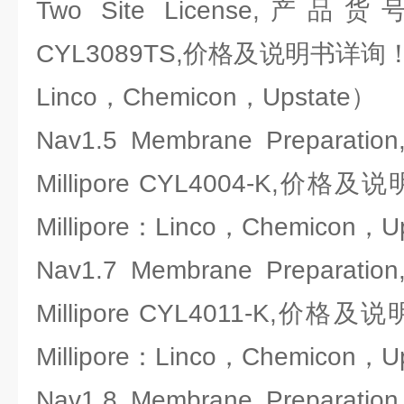
Two Site License,产品货
CYL3089TS,价格及说明书详询！（
Linco，Chemicon，Upstate）
Nav1.5 Membrane Prepa
Millipore CYL4004-K,
Millipore：Linco，Chemicon，U
Nav1.7 Membrane Prepa
Millipore CYL4011-K,
Millipore：Linco，Chemicon，U
Nav1.8 Membrane Prepa