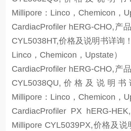
Millipore：Linco，Chemicon，U
CardiacProfiler hERG-CHO,
CYL5038HT,价格及说明书详询！（
Linco，Chemicon，Upstate）
CardiacProfiler hERG-CHO,
CYL5038QU,价格及说
Millipore：Linco，Chemicon，U
CardiacProfiler PX hE
Millipore CYL5039PX,