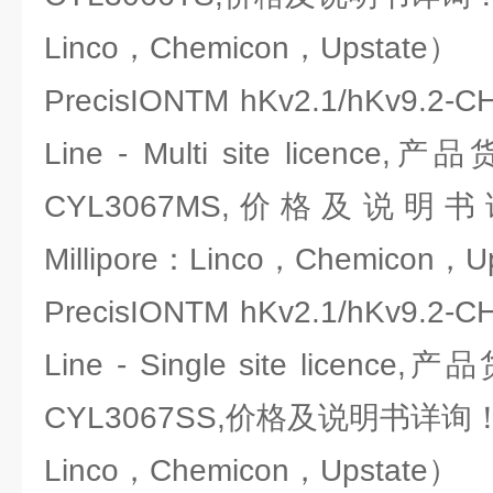
Linco，Chemicon，Upstate）
PrecisIONTM hKv2.1/hKv9.2-CH
Line - Multi site licence,
CYL3067MS,价格及说
Millipore：Linco，Chemicon，U
PrecisIONTM hKv2.1/hKv9.2-CH
Line - Single site licence
CYL3067SS,价格及说明书详询！（
Linco，Chemicon，Upstate）