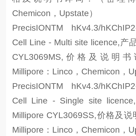
Chemicon，Upstate）
PrecisIONTM hKv4.3/hKChIP
Cell Line - Multi site licenc
CYL3069MS,价格及说
Millipore：Linco，Chemicon，U
PrecisIONTM hKv4.3/hKChIP
Cell Line - Single site 
Millipore CYL3069SS,
Millipore：Linco，Chemicon，U