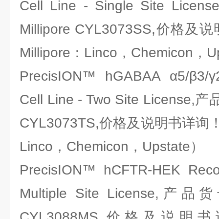
Cell Line - Single Site 
Millipore CYL3073SS,
Millipore：Linco，Chemicon，U
PrecisION™ hGABAA α5/β3/γ
Cell Line - Two Site License
CYL3073TS,价格及说明书详询！（
Linco，Chemicon，Upstate）
PrecisION™ hCFTR-HEK Recom
Multiple Site License,产
CYL3088MS,价格及说