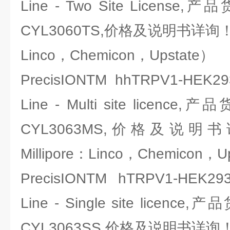
Line - Two Site License,
CYL3060TS,价格及说明书详询！（
Linco，Chemicon，Upstate）
PrecisIONTM hhTRPV1-HEK293
Line - Multi site licence,
CYL3063MS,价格及说
Millipore：Linco，Chemicon，U
PrecisIONTM hTRPV1-HEK293
Line - Single site licence
CYL3063SS,价格及说明书详询！（