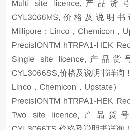
Multi site licence,产品
CYL3066MS,价格及说
Millipore：Linco，Chemicon，U
PrecisIONTM hTRPA1-HEK Recom
Single site licence,产品
CYL3066SS,价格及说明书详询！（
Linco，Chemicon，Upstate）
PrecisIONTM hTRPA1-HEK Recom
Two site licence,产品货
CYL3066TS,价格及说明书详询！（