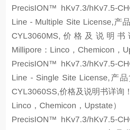
PrecisION™ hKv7.3/hKv7.5-CH
Line - Multiple Site License
CYL3060MS,价格及说
Millipore：Linco，Chemicon，U
PrecisION™ hKv7.3/hKv7.5-CH
Line - Single Site License
CYL3060SS,价格及说明书详询！（
Linco，Chemicon，Upstate）
PrecisION™ hKv7.3/hKv7.5-CH