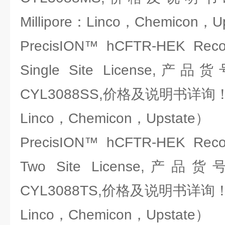
Millipore：Linco，Chemicon，U
PrecisION™ hCFTR-HEK Recom
Single Site License,产品
CYL3088SS,价格及说明书详询！（
Linco，Chemicon，Upstate）
PrecisION™ hCFTR-HEK Recom
Two Site License,产品货
CYL3088TS,价格及说明书详询！（
Linco，Chemicon，Upstate）