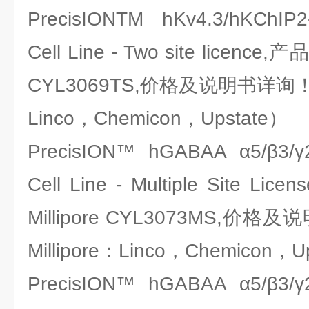
PrecisIONTM hKv4.3/hKChIP
Cell Line - Two site licence
CYL3069TS,价格及说明书详询！（
Linco，Chemicon，Upstate）
PrecisION™ hGABAA α5/β3/γ
Cell Line - Multiple Site
Millipore CYL3073MS,
Millipore：Linco，Chemicon，U
PrecisION™ hGABAA α5/β3/γ