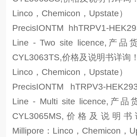
Linco，Chemicon，Upstate）
PrecisIONTM hhTRPV1-HEK293
Line - Two site licence,
CYL3063TS,价格及说明书详询！（
Linco，Chemicon，Upstate）
PrecisIONTM hTRPV3-HEK293
Line - Multi site licence,
CYL3065MS,价格及说
Millipore：Linco，Chemicon，U