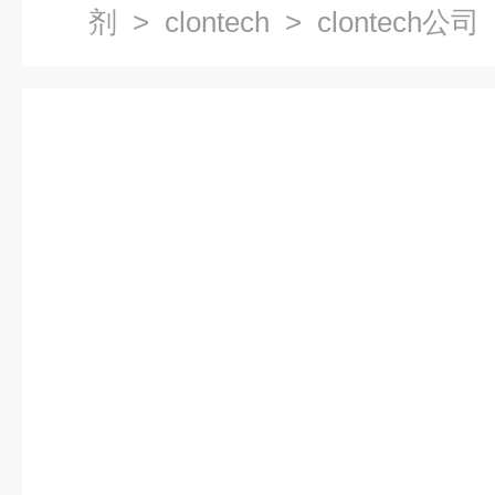
剂
>
clontech
> clontech公司