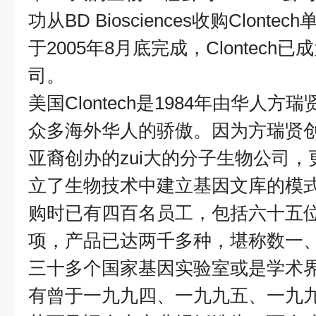
功从
BD Biosciences
收购
Clontech
于
2005
年
8
月底完成，
Clontech
已成
司。
美国
Clontech
是
1984
年由华人方瑞
众多海外华人的骄傲。因为方瑞贤创
亚裔创办的zui大的分子生物公司，
立了生物技术中建立基因文库的模
购时已有四百名员工，包括六十五
项，产品已达两千多种，堪称数一
三十多个国家基因实验室或是学术
有曾于一九九四、一九九五、一九