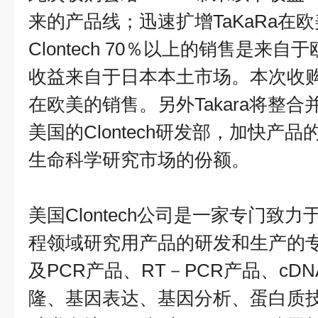
来的产品线；迅速扩增
TaKaRa
在欧
Clontech 70
％以上的销售是来自于
收益来自于日本本土市场。本次收
在欧美的销售。另外
Takara
将整合
美国的
Clontech
研发部，加快产品
生命科学研究市场的份额。
美国
Clontech
公司是一家专门致力
程领域研究用产品的研发和生产的
及
PCR
产品、
RT
－
PCR
产品、
cDN
隆、基因表达、基因分析、蛋白质