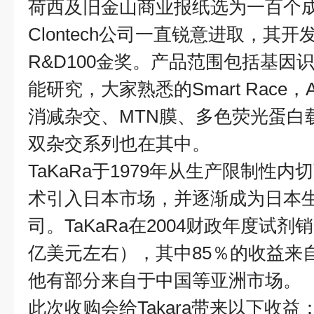
荷西及旧金山商业报纸选为一百个成
Clontech
公司一直锐意进取，其开
R&D100
金奖。产品范围包括基因
能研究，大家熟悉的
Smart Race
，
消减杂交、
MTN
膜、多色荧光蛋白
双杂交系列也在其中。
TaKaRa
于
1979
年从生产限制性内切
术引入日本市场，并逐渐成为日本
司。
TaKaRa
在
2004
财政年度试剂销
亿美元左右），其中
85
％的收益来
他有部分来自于中国等亚洲市场。
此次收购会给
Takara
带来以下收益