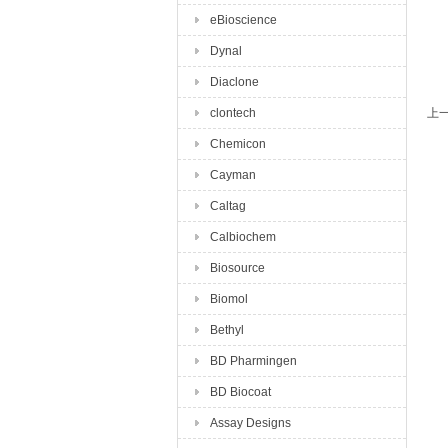
eBioscience
Dynal
Diaclone
clontech
上
Chemicon
Cayman
Caltag
Calbiochem
Biosource
Biomol
Bethyl
BD Pharmingen
BD Biocoat
Assay Designs