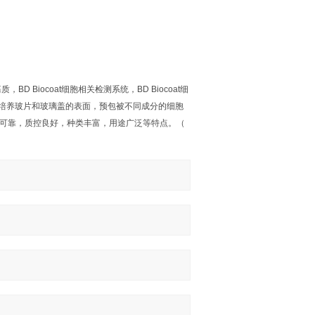
基质，
BD Biocoat
细胞相关检测系统，
BD Biocoat
细
培养玻片和玻璃盖的表面，预包被不同成分的细胞
可靠，质控良好，种类丰富，用途广泛等特点。（