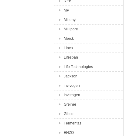
NEB
MP
Miltenyi
Millipore
Merck
Linco
Lifespan
Life Technologies
Jackson
invivogen
Invitrogen
Greiner
Gibco
Fermentas
ENZO