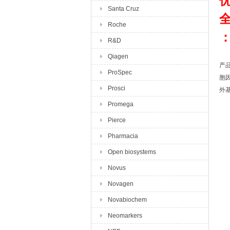
Santa Cruz
Roche
R&D
Qiagen
产
ProSpec
胞
Prosci
外
Promega
Pierce
Pharmacia
Open biosystems
Novus
Novagen
Novabiochem
Neomarkers