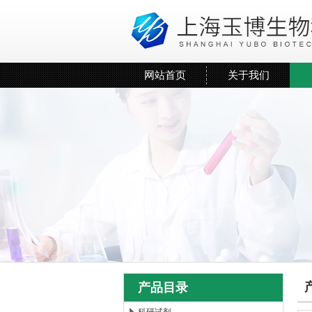
网站首页
关于我们
产品目录