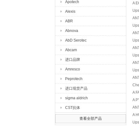
Apotech
A 
Ups
Alexis
AN
ABR
Ups
Abnova
AN
AbD Serotec
Ups
AN
Abcam
Ups
进口品牌
AN
Amresco
Ups
AN
Peprotech
Ch
进口现货产品
A 
sigma aldrich
A 
AN
CST抗体
A 
查看全部产品
Ups