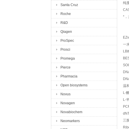
纯
Santa Cruz
CA
Roche
*，
R&D
A
Qiagen
EZv
ProSpec
一水
Prosci
LB
BES
Promega
SO
Pierce
DNA
Pharmacia
DNA
Open biosystems
温和
L-
Novus
L-
Novagen
PC
Novabiochem
dN
三胺
Neomarkers
Ri