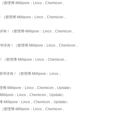
（密理博-Millipore：Linco，Chemicon，
（密理博-Millipore：Linco，Chemicon，
详询！（密理博-Millipore：Linco，Chemicon，
明书详询！（密理博-Millipore：Linco，Chemicon，
（密理博-Millipore：Linco，Chemicon，
及说明书详询！（密理博-Millipore：Linco，
Millipore：Linco，Chemicon，Upstate）
ipore：Linco，Chemicon，Upstate）
illipore：Linco，Chemicon，Upstate）
（密理博-Millipore：Linco，Chemicon，