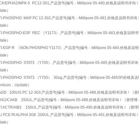
ECK/EPHA2/MPK-5 PC12-301,产品货号|编号：Millipore 05-480,价格及说明书详询！
tate）
TI-PHOSPHO MAP PC 12-302,产品货号|编号：Millipore 05-481,价格及说明书详询！
tate）
TI-PHOSPHO-EGF REC （Y1173）,产品货号|编号：Millipore 05-483,价格及说明书
tate）
TI-EGF-R （NON PHOSPHO Y1173）,产品货号|编号：Millipore 05-484,价格及说
tate）
TI-PHOSPHO STAT3 （Y705）,产品货号|编号：Millipore 05-485,价格及说明书详询！
tate）
TI-PHOSPHO STAT3 （Y705） 30ug,产品货号|编号：Millipore 05-485SP,价格
emicon，Upstate）
FADD 100UG PC 12-303,产品货号|编号：Millipore 05-486,价格及说明书详询！（密理博-
PYK2/CAKB 250UL,产品货号|编号：Millipore 05-488,价格及说明书详询！（密理博-Mill
TI ACTR/AIB1 150UL,产品货号|编号：Millipore 05-490,价格及说明书详询！（密理博-M
HU FCE RI ALPHA 3G6 200UL,产品货号|编号：Millipore 05-491,价格及说明书详询！
tate）