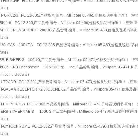
TI-HISTONE H1, CL AE-4 200UG,产品货号|编号：Millipore 05-457,价格及说明书
tate）
TI- GRK 2/3 PC 12-305,产品货号|编号：Millipore 05-465,价格及说明书详询！（密理博-
GRK 4-6 PC 12-305,产品货号|编号：Millipore 05-466,价格及说明书详询！（密理博-Mil
RAT FCE R1 A SUBUNIT 200UG,产品货号|编号：Millipore 05-468,价格及说明书详询
tate）
P130 CAS（130KDA）PC 12-305,产品货号|编号：Millipore 05-469,价格及说明书详
tate）
ERB B-3/HER-3 100UG,产品货号|编号：Millipore 05-471,价格及说明书详询！（密理博-
erbB3/HER3 Oncoprotein （10 x 100ug）, Mg,产品货号|编号：Millipore 05-4
emicon，Upstate）
HU TRADD PC 12-301,产品货号|编号：Millipore 05-473,价格及说明书详询！（密理博-M
TI-GABA A RECEPTOR ?2/3, CLONE 62,产品货号|编号：Millipore 05-474,价格
emicon，Upstate）
TI-EMT/ITK/TSK PC 12-303,产品货号|编号：Millipore 05-476,价格及说明书详询！（密
C-ERB B4/HER4 AB-3 100UG,产品货号|编号：Millipore 05-478,价格及说明书详询！
tate）
TI-CYTOCHROME PC 12-302,产品货号|编号：Millipore 05-479,价格及说明书详询！
tate）