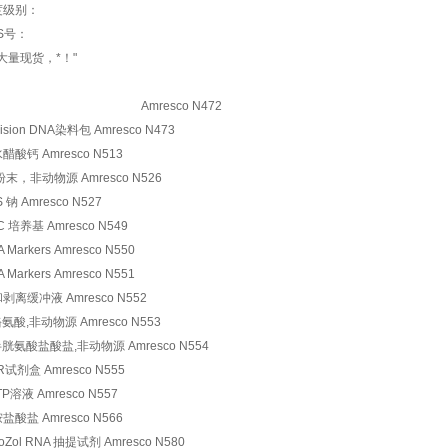
度级别：
S号：
大量现货，*！"
mresco N472
ision DNA染料包 Amresco N473
醋酸钙 Amresco N513
粉末，非动物源 Amresco N526
 钠 Amresco N527
C 培养基 Amresco N549
 Markers Amresco N550
 Markers Amresco N551
剥离缓冲液 Amresco N552
酪氨酸,非动物源 Amresco N553
半胱氨酸盐酸盐,非动物源 Amresco N554
R试剂盒 Amresco N555
TP溶液 Amresco N557
盐酸盐 Amresco N566
boZol RNA 抽提试剂 Amresco N580