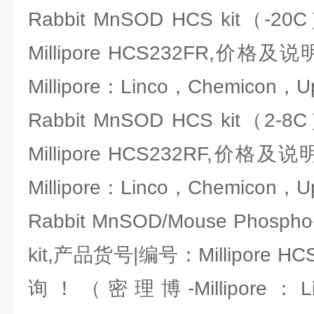
Rabbit MnSOD HCS kit（
Millipore HCS232FR,价
Millipore：Linco，Chemicon，U
Rabbit MnSOD HCS kit（
Millipore HCS232RF,价
Millipore：Linco，Chemicon，U
Rabbit MnSOD/Mouse Phospho
kit,产品货号|编号：Millipore
询！（密理博-Millipore：Li