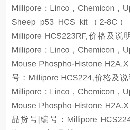
Millipore：Linco，Chemicon，U
Sheep p53 HCS kit（2
Millipore HCS223RF,价
Millipore：Linco，Chemicon，U
Mouse Phospho-Histone H2A
号：Millipore HCS224,价
Millipore：Linco，Chemicon，U
Mouse Phospho-Histone H2A.
品货号|编号：Millipore HCS