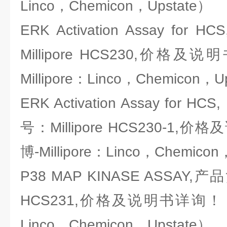
Linco，Chemicon，Upstate）
ERK Activation Assay f
Millipore HCS230,价
Millipore：Linco，Chemicon，U
ERK Activation Assay for
号：Millipore HCS230-1
博-Millipore：Linco，Chemicon
P38 MAP KINASE ASSAY,产品
HCS231,价格及说明书详询！（密
Linco，Chemicon，Upstate）