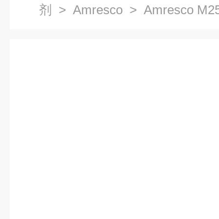
剂
>
Amresco
> Amresco M25