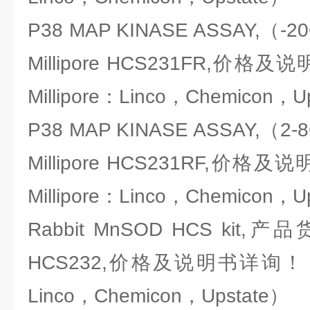
P38 MAP KINASE ASSAY,
Millipore HCS231FR,价
Millipore：Linco，Chemicon，U
P38 MAP KINASE ASSAY,
Millipore HCS231RF,价
Millipore：Linco，Chemicon，U
Rabbit MnSOD HCS kit,产品
HCS232,价格及说明书详询！（密
Linco，Chemicon，Upstate）