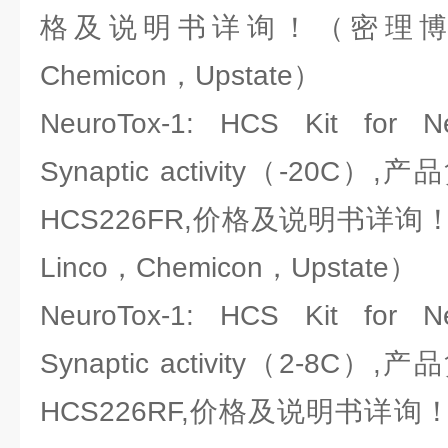
格及说明书详询！（密理博-Mill
Chemicon，Upstate）
NeuroTox-1: HCS Kit for Ne
Synaptic activity（-20C）,
HCS226FR,价格及说明书详询！（密
Linco，Chemicon，Upstate）
NeuroTox-1: HCS Kit for Ne
Synaptic activity（2-8C）,
HCS226RF,价格及说明书详询！（密