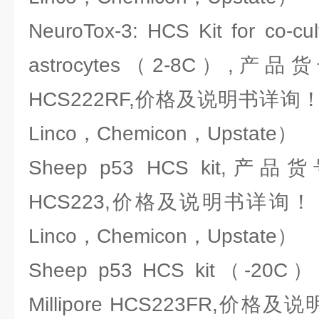
NeuroTox-3: HCS Kit for co-cu
astrocytes（2-8C）,产品货
HCS222RF,价格及说明书详询！（密
Linco，Chemicon，Upstate）
Sheep p53 HCS kit,产品货
HCS223,价格及说明书详询！（密
Linco，Chemicon，Upstate）
Sheep p53 HCS kit（-
Millipore HCS223FR,价