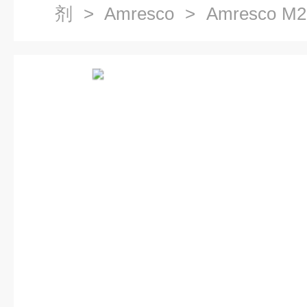
剂
>
Amresco
> Amresco M
包