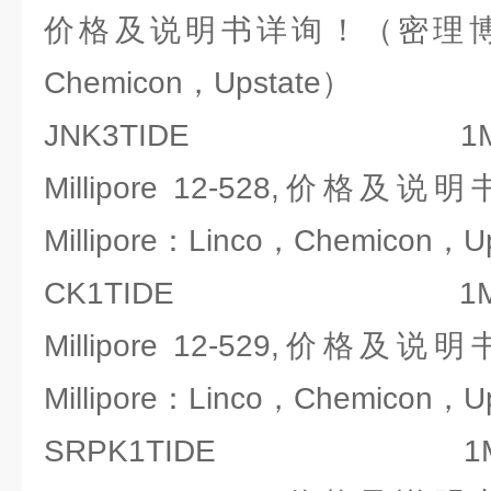
价格及说明书详询！（密理博-Mill
Chemicon，Upstate）
JNK3TIDE 1MG
Millipore 12-528,价
Millipore：Linco，Chemicon，U
CK1TIDE 1MG,
Millipore 12-529,价
Millipore：Linco，Chemicon，U
SRPK1TIDE 1MG