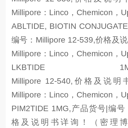
Millipore：Linco，Chemicon，U
ABLTIDE, BIOTIN CONJUG
编号：Millipore 12-539,
Millipore：Linco，Chemicon，U
LKBTIDE 1MG,
Millipore 12-540,价
Millipore：Linco，Chemicon，U
PIM2TIDE 1MG,产品货号|编号：Mi
格及说明书详询！（密理博-Mill