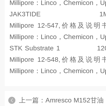
Millipore：Linco，Chemicon，U
JAK3TIDE 1MG
Millipore 12-547,价
Millipore：Linco，Chemicon，U
STK Substrate 1 12
Millipore 12-548,价
Millipore：Linco，Chemicon，U
上一篇：
Amresco M152甘油