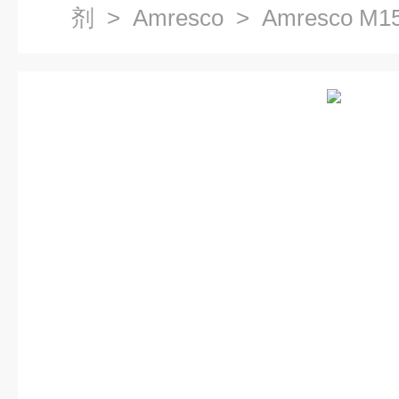
剂
>
Amresco
> Amresco M