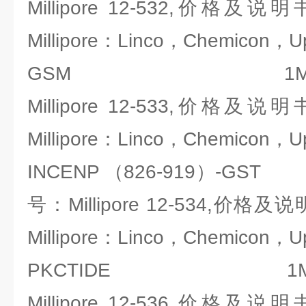
Millipore 12-532,价
Millipore：Linco，Chemicon，U
GSM 1MG,产
Millipore 12-533,价
Millipore：Linco，Chemicon，U
INCENP （826-919）-GST
号：Millipore 12-534,价
Millipore：Linco，Chemicon，U
PKCTIDE 1MG,
Millipore 12-536,价