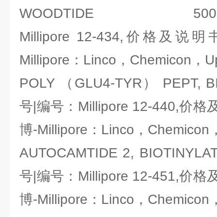
WOODTIDE 500UG
Millipore 12-434,价
Millipore：Linco，Chemicon，U
POLY （GLU4-TYR） PEPT, 
号|编号：Millipore 12-44
博-Millipore：Linco，Chemicon
AUTOCAMTIDE 2, BIOTINY
号|编号：Millipore 12-45
博-Millipore：Linco，Chemicon