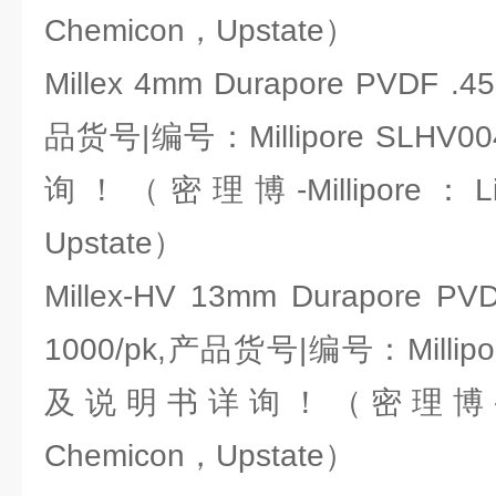
Chemicon，Upstate）
Millex 4mm Durapore PVDF .45
品货号|编号：Millipore SLH
询！（密理博-Millipore：Li
Upstate）
Millex-HV 13mm Durapore PVDF
1000/pk,产品货号|编号：Millipo
及说明书详询！（密理博-Milli
Chemicon，Upstate）