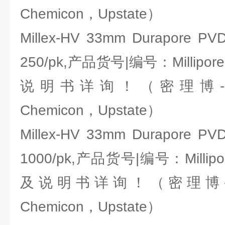
Chemicon，Upstate）
Millex-HV 33mm Durapore PVDF
250/pk,产品货号|编号：Millipor
说明书详询！（密理博-Milli
Chemicon，Upstate）
Millex-HV 33mm Durapore PVDF
1000/pk,产品货号|编号：Millipo
及说明书详询！（密理博-Milli
Chemicon，Upstate）