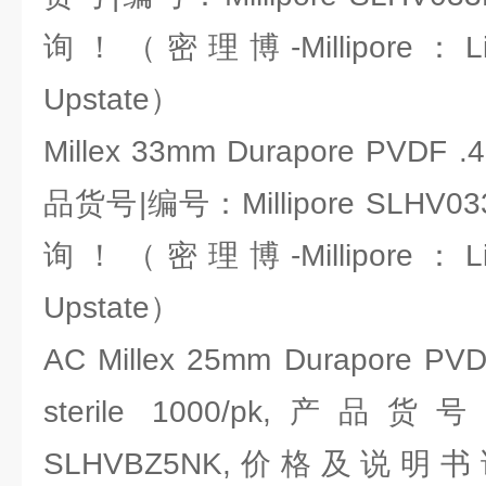
询！（密理博-Millipore：Li
Upstate）
Millex 33mm Durapore PVDF .4
品货号|编号：Millipore SLH
询！（密理博-Millipore：Li
Upstate）
AC Millex 25mm Durapore PV
sterile 1000/pk,产品货号
SLHVBZ5NK,价格及说