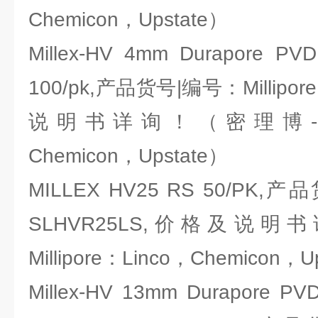
Chemicon，Upstate）
Millex-HV 4mm Durapore PVDF
100/pk,产品货号|编号：Millipor
说明书详询！（密理博-Milli
Chemicon，Upstate）
MILLEX HV25 RS 50/PK,产品
SLHVR25LS,价格及说
Millipore：Linco，Chemicon，U
Millex-HV 13mm Durapore PVDF