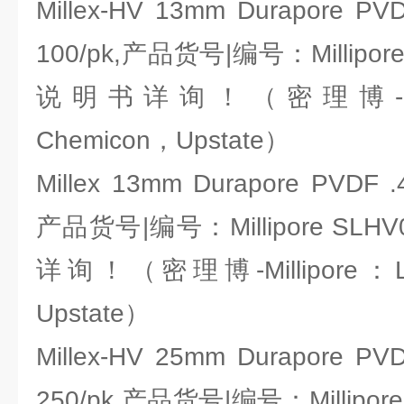
Millex-HV 13mm Durapore PVDF
100/pk,产品货号|编号：Millipor
说明书详询！（密理博-Milli
Chemicon，Upstate）
Millex 13mm Durapore PVDF .4
产品货号|编号：Millipore SL
详询！（密理博-Millipore：Li
Upstate）
Millex-HV 25mm Durapore PVDF
250/pk,产品货号|编号：Millipor