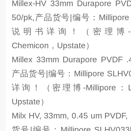
Millex-HV 33mm Durapore PVDF
50/pk,产品货号|编号：Millipor
说明书详询！（密理博-Milli
Chemicon，Upstate）
Millex 33mm Durapore PVDF .4
产品货号|编号：Millipore SL
详询！（密理博-Millipore：Li
Upstate）
Milx HV, 33mm, 0.45 um PVDF, 
货号|编号：Millipore SLHV