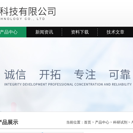
产品中心
新闻资讯
资料下载
技术文章
产品展示
当前位置：
首页
>
产品中心
>
科研试剂
>