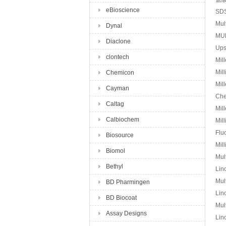
eBioscience
SD
Mu
Dynal
MU
Diaclone
Ups
clontech
Mi
Mil
Chemicon
Mi
Cayman
Ch
Caltag
Mi
Calbiochem
Mil
Fl
Biosource
Mil
Biomol
Mu
Bethyl
Li
Mu
BD Pharmingen
Li
BD Biocoat
Mu
Assay Designs
Li