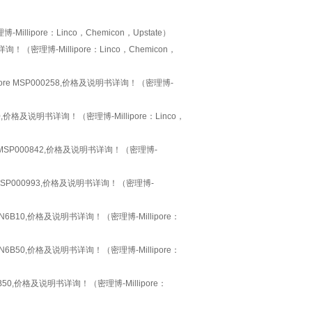
-Millipore：Linco，Chemicon，Upstate）
详询！（密理博-Millipore：Linco，Chemicon，
号：Millipore MSP000258,价格及说明书详询！（密理博-
P000410,价格及说明书详询！（密理博-Millipore：Linco，
llipore MSP000842,价格及说明书详询！（密理博-
lipore MSP000993,价格及说明书详询！（密理博-
re MSPHN6B10,价格及说明书详询！（密理博-Millipore：
re MSPHN6B50,价格及说明书详询！（密理博-Millipore：
 MSPHNXB50,价格及说明书详询！（密理博-Millipore：