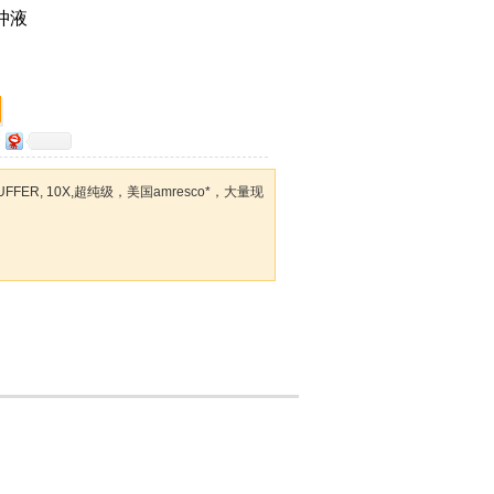
缓冲液
S BUFFER, 10X,超纯级，美国amresco*，大量现