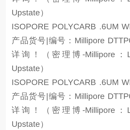
Upstate）
ISOPORE POLYCARB .6UM WH
产品货号|编号：Millipore DT
详询！（密理博-Millipore：Li
Upstate）
ISOPORE POLYCARB .6UM WH
产品货号|编号：Millipore DT
详询！（密理博-Millipore：Li
Upstate）