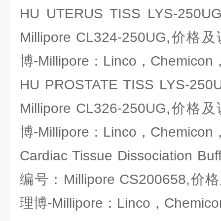
HU UTERUS TISS LYS-2
Millipore CL324-250U
博-Millipore：Linco，Chemicon
HU PROSTATE TISS LYS-
Millipore CL326-250U
博-Millipore：Linco，Chemicon
Cardiac Tissue Dissociation 
编号：Millipore CS20065
理博-Millipore：Linco，Chemic