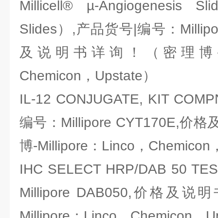
Millicell® µ-Angiogenesis S
Slides）,产品货号|编号：Millipo
及说明书详询！（密理博-Milli
Chemicon，Upstate）
IL-12 CONJUGATE, KIT COM
编号：Millipore CYT170E
博-Millipore：Linco，Chemicon
IHC SELECT HRP/DAB 50
Millipore DAB050,价
Millipore：Linco，Chemicon，U