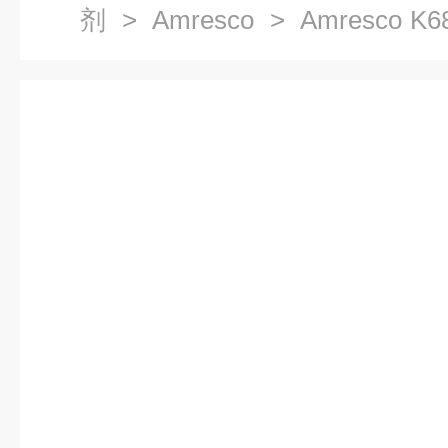
剂
>
Amresco
> Amresco K
2.0%