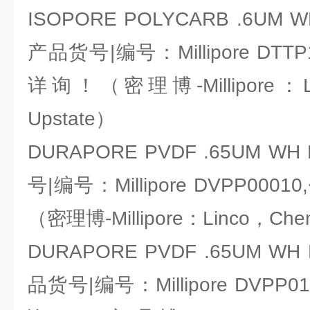
ISOPORE POLYCARB .6UM WH
产品货号|编号：Millipore DT
详询！（密理博-Millipore：Li
Upstate）
DURAPORE PVDF .65UM WH
号|编号：Millipore DVPP0
（密理博-Millipore：Linco，Che
DURAPORE PVDF .65UM WH 
品货号|编号：Millipore DVP