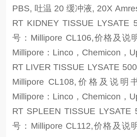
PBS, 吐温 20 缓冲液, 20X Amres
RT KIDNEY TISSUE LYSA
号：Millipore CL106,价
Millipore：Linco，Chemicon，U
RT LIVER TISSUE LYSATE
Millipore CL108,价格
Millipore：Linco，Chemicon，U
RT SPLEEN TISSUE LYSA
号：Millipore CL112,价