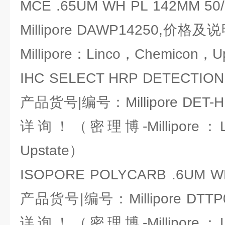
MCE .65UM WH PL 142MM
Millipore DAWP14250,
Millipore：Linco，Chemicon，U
IHC SELECT HRP DETECTION
产品货号|编号：Millipore DET
详询！（密理博-Millipore：Li
Upstate）
ISOPORE POLYCARB .6UM WH
产品货号|编号：Millipore DT
详询！（密理博-Millipore：Li