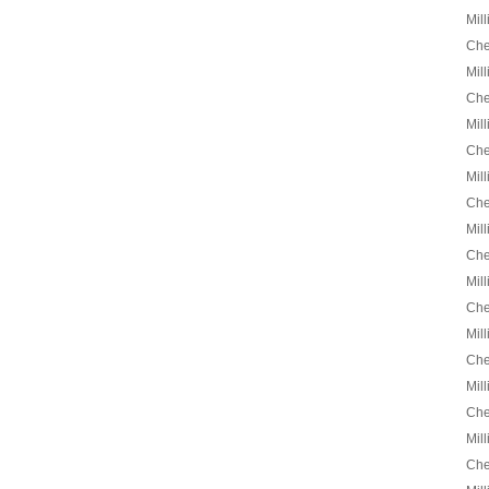
Mi
Ch
Mi
Ch
Mi
Ch
Mi
Ch
Mi
Ch
Mi
Ch
Mi
Ch
Mi
Ch
Mi
Ch