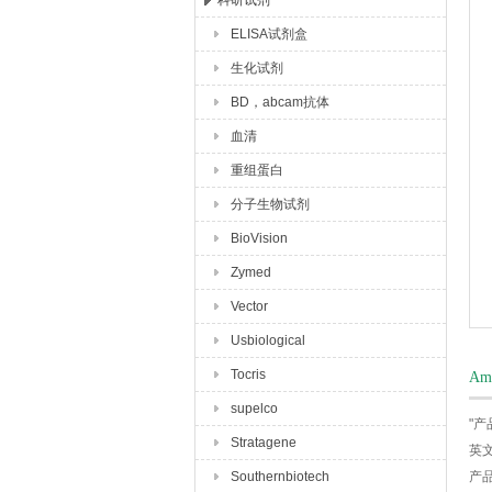
科研试剂
ELISA试剂盒
上海玉博生物科技有限公司
生化试剂
BD，abcam抗体
血清
重组蛋白
分子生物试剂
BioVision
Zymed
Vector
Usbiological
Tocris
Am
supelco
"
Stratagene
英文
Southernbiotech
产品