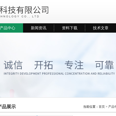
产品中心
新闻资讯
资料下载
技术文章
产品展示
当前位置：
首页
>
产品