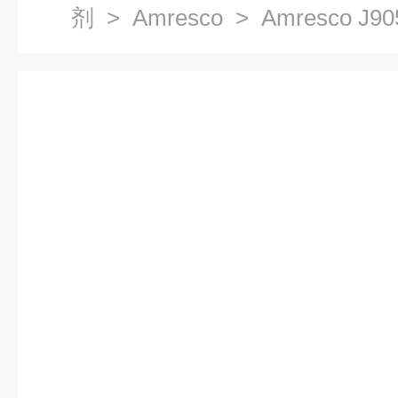
剂
>
Amresco
> Amresco J