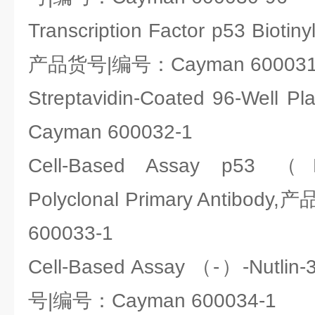
Transcription Factor p53 Biotin
产品货号|编号：Cayman 600031
Streptavidin-Coated 96-We
Cayman 600032-1
Cell-Based Assay p53 （
Polyclonal Primary Antibo
600033-1
Cell-Based Assay （-）-Nut
号|编号：Cayman 600034-1