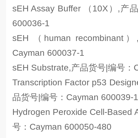
sEH Assay Buffer （10X）
600036-1
sEH （human recombin
Cayman 600037-1
sEH Substrate,产品货号|编号：Ca
Transcription Factor p53 Design
品货号|编号：Cayman 600039-
Hydrogen Peroxide Cell-Base
号：Cayman 600050-480