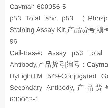
Cayman 600056-5
p53 Total and p53 （Phos
Staining Assay Kit,产品货号|
96
Cell-Based Assay p53 Total 
Antibody,产品货号|编号：Cayman
DyLightTM 549-Conjugated G
Secondary Antibody,产
600062-1