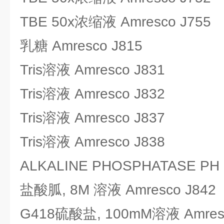
TBE 50x浓缩液 Amresco J755
乳糖 Amresco J815
Tris溶液 Amresco J831
Tris溶液 Amresco J832
Tris溶液 Amresco J837
Tris溶液 Amresco J838
ALKALINE PHOSPHATASE PH 9
盐酸胍, 8M 溶液 Amresco J842
G418硫酸盐, 100mM溶液 Amresc