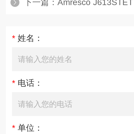
下一篇：
Amresco J613ST
*
姓名：
*
电话：
*
单位：