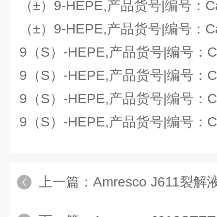
（±）9-HEPE,产品货号|编号：Caym
（±）9-HEPE,产品货号|编号：Caym
9（S）-HEPE,产品货号|编号：Caym
9（S）-HEPE,产品货号|编号：Caym
9（S）-HEPE,产品货号|编号：Caym
9（S）-HEPE,产品货号|编号：Caym
上一篇：
Amresco J611裂解