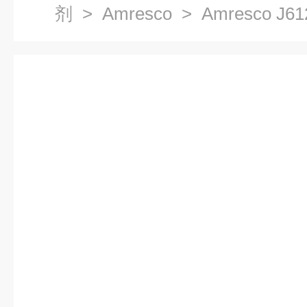
剂
>
Amresco
> Amresco J6