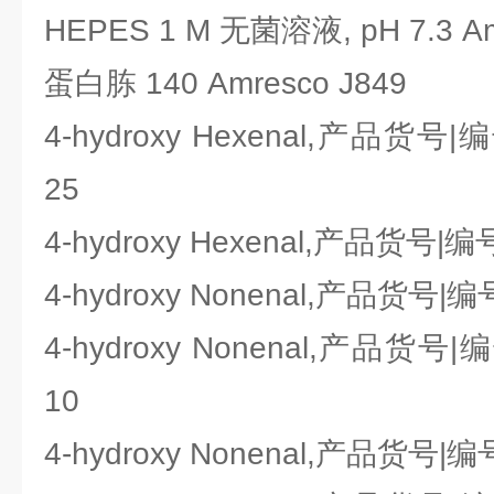
HEPES 1 M 无菌溶液, pH 7.3 Am
蛋白胨 140 Amresco J849
4-hydroxy Hexenal,产品货号|
25
4-hydroxy Hexenal,产品货号|编
4-hydroxy Nonenal,产品货号|编
4-hydroxy Nonenal,产品货号|
10
4-hydroxy Nonenal,产品货号|编