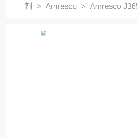
剂
>
Amresco
> Amresco J3