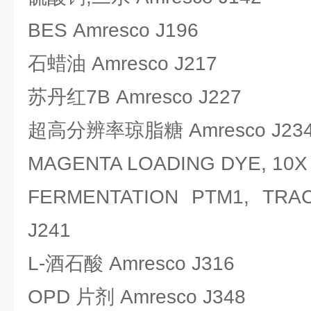
BES Amresco J196
石蜡油 Amresco J217
苏丹红7B Amresco J227
超高分辨率琼脂糖 Amresco J23
MAGENTA LOADING DYE, 10X 
FERMENTATION PTM1, TRAC
J241
L-酒石酸 Amresco J316
OPD 片剂 Amresco J348