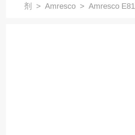
剂
>
Amresco
> Amresco E