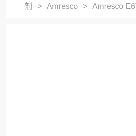
剂
>
Amresco
> Amresco 
（不含膜）