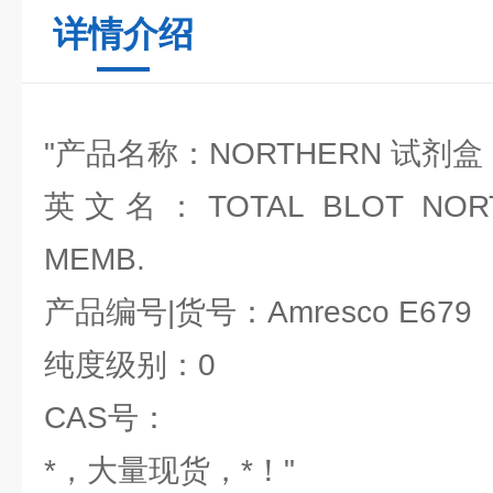
详情介绍
"产品名称：NORTHERN 试剂
英文名：TOTAL BLOT NORTH
MEMB.
产品编号|货号：Amresco E679
纯度级别：0
CAS号：
*，大量现货，*！"