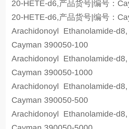
20-HETE-d6,产品货号|编号：Caym
20-HETE-d6,产品货号|编号：Caym
Arachidonoyl Ethanolam
Cayman 390050-100
Arachidonoyl Ethanolam
Cayman 390050-1000
Arachidonoyl Ethanolam
Cayman 390050-500
Arachidonoyl Ethanolam
Cayman 390050-5000