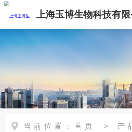
上海玉博生物科技有限
当前位置：
首页
>
产