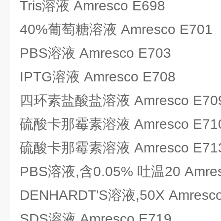
Tris溶液 Amresco E698
40%葡萄糖溶液 Amresco E701
PBS溶液 Amresco E703
IPTG溶液 Amresco E708
四环素盐酸盐溶液 Amresco E70
硫酸卡那霉素溶液 Amresco E71
硫酸卡那霉素溶液 Amresco E71
PBS溶液,含0.05% 吐温20 Amres
DENHARDT'S溶液,50X Amresco
SDS溶液 Amresco E719