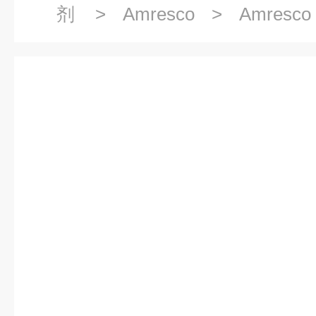
剂
>
Amresco
> Amresco
液,100X