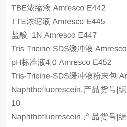
TBE浓缩液 Amresco E442
TTE浓缩液 Amresco E445
盐酸 1N Amresco E447
Tris-Tricine-SDS缓冲液 Amresco
pH标准液4.0 Amresco E452
Tris-Tricine-SDS缓冲液粉末包 Am
Naphthofluorescein,产品货号|
10
Naphthofluorescein,产品货号|