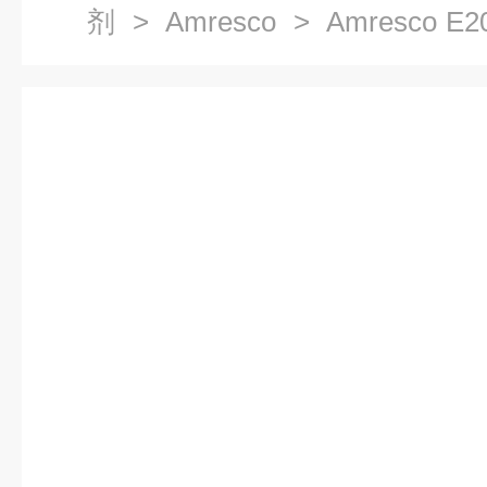
剂
>
Amresco
> Amresco
液