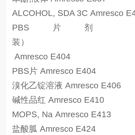
ALCOHOL, SDA 3C Amresco E
PBS片剂
装
Amresco E404
PBS片 Amresco E404
溴化乙锭溶液 Amresco E406
碱性品红 Amresco E410
MOPS, Na Amresco E413
盐酸胍 Amresco E424