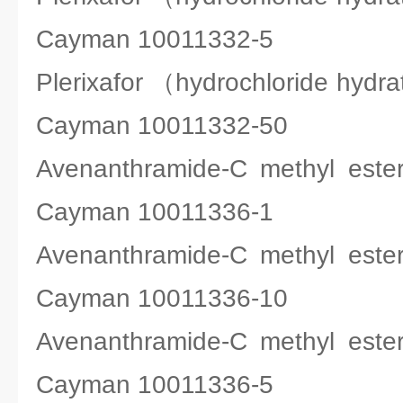
Cayman 10011332-5
Plerixafor （hydrochloride 
Cayman 10011332-50
Avenanthramide-C methyl
Cayman 10011336-1
Avenanthramide-C methyl
Cayman 10011336-10
Avenanthramide-C methyl
Cayman 10011336-5