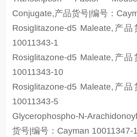
Conjugate,产品货号|编号：Cayma
Rosiglitazone-d5 Maleat
10011343-1
Rosiglitazone-d5 Maleat
10011343-10
Rosiglitazone-d5 Maleat
10011343-5
Glycerophospho-N-Arachidono
货号|编号：Cayman 10011347-