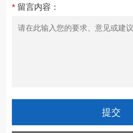
*
留言内容：