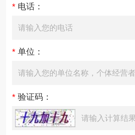
*
电话：
*
单位：
*
验证码：