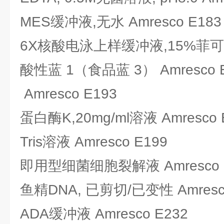
MES缓冲液,无水 Amresco E183
6X核酸电泳上样缓冲液,15%菲可 Am
酸性蓝 1（食品蓝 3） Amresco 
Amresco E193
蛋白酶K,20mg/ml溶液 Amresco 
Tris溶液 Amresco E199
即用型细菌细胞裂解液 Amresco 
鱼精DNA, 已剪切/已变性 Amresc
ADA缓冲液 Amresco E232