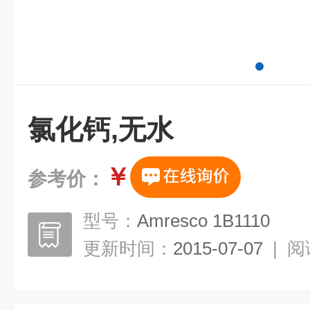
氯化钙,无水
￥
参考价：
型号：
Amresco 1B1110
更新时间：
2015-07-07
|
阅