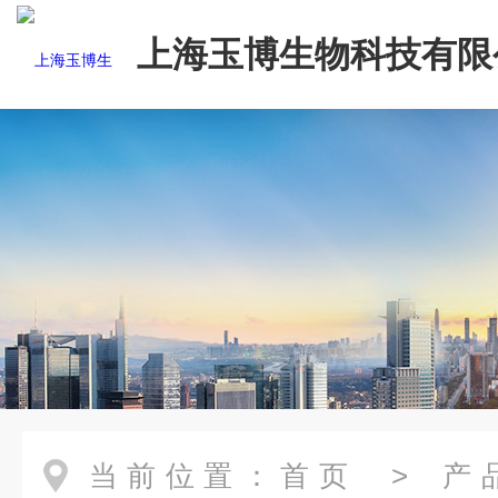
上海玉博生物科技有限
当前位置：
首页
>
产