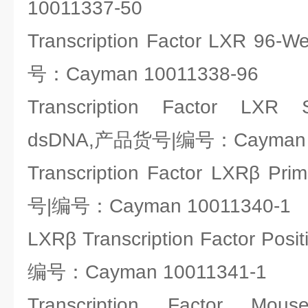
10011337-50
Transcription Factor LXR 96
号：Cayman 10011338-96
Transcription Factor LXR S
dsDNA,产品货号|编号：Cayman 1
Transcription Factor LXRβ Pr
号|编号：Cayman 10011340-1
LXRβ Transcription Factor Pos
编号：Cayman 10011341-1
Transcription Factor Mou