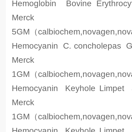
Hemoglobin Bovine Eryt
Merck 
5GM（calbiochem,novagen,no
Hemocyanin C. concholepa
Merck 3
1GM（calbiochem,novagen,no
Hemocyanin Keyhole Limp
Merck 3
1GM（calbiochem,novagen,no
Hemocyanin Keyhole Limp