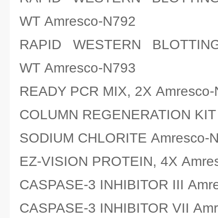
WT Amresco-N792
RAPID WESTERN BLOTTING
WT Amresco-N793
READY PCR MIX, 2X Amresco-
COLUMN REGENERATION KIT 
SODIUM CHLORITE Amresco-
EZ-VISION PROTEIN, 4X Amre
CASPASE-3 INHIBITOR III Amr
CASPASE-3 INHIBITOR VII Am