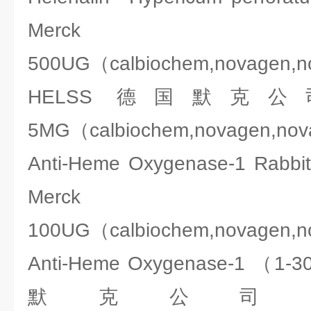
Merck 3
500UG（calbiochem,novagen,
HELSS 德国默克公司Mer
5MG（calbiochem,novagen,no
Anti-Heme Oxygenase-1 R
Merck 3
100UG（calbiochem,novagen,
Anti-Heme Oxygenase-1 （1-
默克公司Merck 