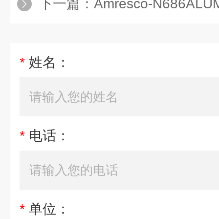
下一篇：
Amresco-N686ALUMINUM SU
*
姓名：
*
电话：
*
单位：