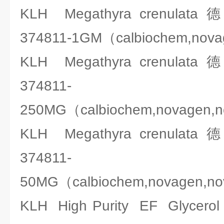
KLH Megathyra crenula
374811-1GM（calbiochem,nova
KLH Megathyra crenula
374811-
250MG（calbiochem,novagen,
KLH Megathyra crenula
374811-
50MG（calbiochem,novagen,n
KLH High Purity EF Glyc