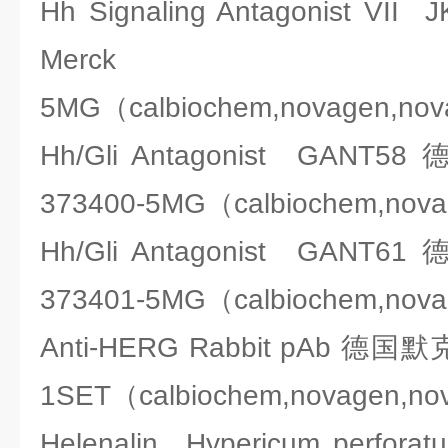
Hh Signaling Antagonist 
Merck 3
5MG（calbiochem,novagen,no
Hh/Gli Antagonist GAN
373400-5MG（calbiochem,nov
Hh/Gli Antagonist GAN
373401-5MG（calbiochem,nov
Anti-HERG Rabbit pAb 德国默
1SET（calbiochem,novagen,n
Helenalin Hypericum per