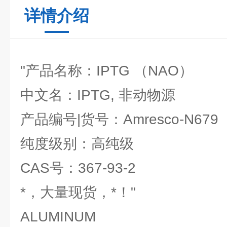
详情介绍
"产品名称：IPTG （NAO）
中文名：IPTG, 非动物源
产品编号|货号：Amresco-N679
纯度级别：高纯级
CAS号：367-93-2
*，大量现货，*！"
ALUMINUM 