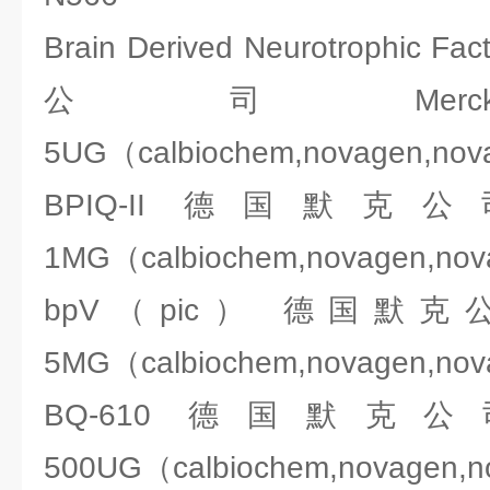
Brain Derived Neurotrophic
公司Merck 2
5UG（calbiochem,novagen,no
BPIQ-II 德国默克公司Me
1MG（calbiochem,novagen,no
bpV（pic） 德国默克公司Me
5MG（calbiochem,novagen,no
BQ-610 德国默克公司Me
500UG（calbiochem,novagen,