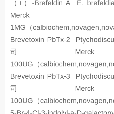
（+）-Brefeldin A E. bref
Merck 2
1MG（calbiochem,novagen,no
Brevetoxin PbTx-2 Ptychodi
司Merck 2
100UG（calbiochem,novagen,
Brevetoxin PbTx-3 Ptychodi
司Merck 2
100UG（calbiochem,novagen,
5-Br-4-Cl-3-indolyl-a-D-gala