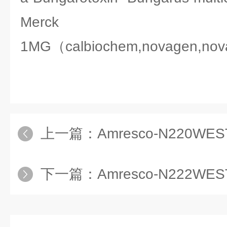
Merck 2
1MG（calbiochem,novagen,no
上一篇：
Amresco-N220WESTERN MAX 
下一篇：
Amresco-N222WESTERN MAX 