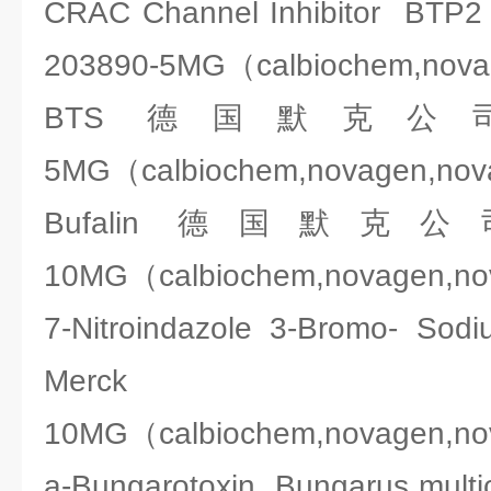
CRAC Channel Inhibitor 
203890-5MG（calbiochem,nov
BTS 德国默克公司Merc
5MG（calbiochem,novagen,no
Bufalin 德国默克公司Me
10MG（calbiochem,novagen,n
7-Nitroindazole 3-Bromo- S
Merck 2
10MG（calbiochem,novagen,n
a-Bungarotoxin Bungarus mu