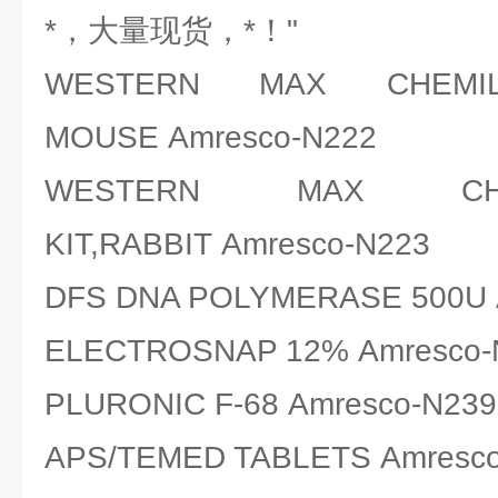
*，大量现货，*！"
WESTERN MAX CHEMI
MOUSE Amresco-N222
WESTERN MAX CH
KIT,RABBIT Amresco-N223
DFS DNA POLYMERASE 500U 
ELECTROSNAP 12% Amresco-
PLURONIC F-68 Amresco-N239
APS/TEMED TABLETS Amresc