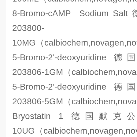
8-Bromo-cAMP Sodium S
203800-
10MG（calbiochem,novagen,n
5-Bromo-2'-deoxyuridi
203806-1GM（calbiochem,nov
5-Bromo-2'-deoxyuridi
203806-5GM（calbiochem,nov
Bryostatin 1 德国默克公司
10UG（calbiochem,novagen,n