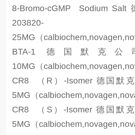
8-Bromo-cGMP Sodium S
203820-
25MG（calbiochem,novagen,n
BTA-1 德国默克公司Mer
10MG（calbiochem,novagen,n
CR8 （R）-Isomer 德国默克公
5MG（calbiochem,novagen,no
CR8 （S）-Isomer 德国默克公
5MG（calbiochem,novagen,no