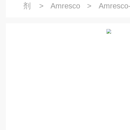
剂
>
Amresco
> Amresco
CHEMILUM AP KIT, MOUSE