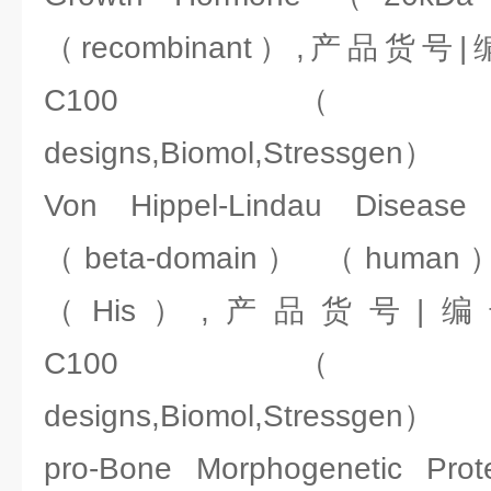
（recombinant）,产品货号|编
C100（ENZO:Ale
designs,Biomol,Stressgen）
Von Hippel-Lindau Disease
（beta-domain） （human）
（His）,产品货号|编号：A
C100（ENZO:Ale
designs,Biomol,Stressgen）
pro-Bone Morphogenetic P