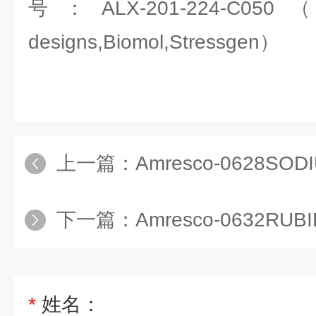
号：ALX-201-224-C050（EN
designs,Biomol,Stressgen）
上一篇：
Amresco-0628SODIUM 
下一篇：
Amresco-0632RUB
*
姓名：