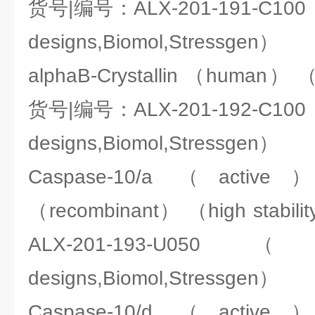
货号|编号：ALX-201-191-C100（E
designs,Biomol,Stressgen）
alphaB-Crystallin （human）
货号|编号：ALX-201-192-C100（E
designs,Biomol,Stressgen）
Caspase-10/a （act
（recombinant） （high sta
ALX-201-193-U050（ENZ
designs,Biomol,Stressgen）
Caspase-10/d （act