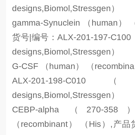
designs,Biomol,Stressgen）
gamma-Synuclein （human） 
货号|编号：ALX-201-197-C100（E
designs,Biomol,Stressgen）
G-CSF （human） （recomb
ALX-201-198-C010（ENZ
designs,Biomol,Stressgen）
CEBP-alpha （270-3
（recombinant） （His）,产