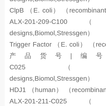
ClpB （E. coli） （recomb
ALX-201-209-C100（ENZ
designs,Biomol,Stressgen）
Trigger Factor （E. coli） （r
产品货号|编号：ALX-
C025（ENZO:Ale
designs,Biomol,Stressgen）
HDJ1 （human） （recombi
ALX-201-211-C025（ENZ