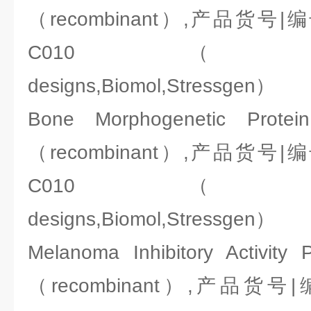
（recombinant）,产品货号|编号
C010（ENZO:Ale
designs,Biomol,Stressgen）
Bone Morphogenetic Pr
（recombinant）,产品货号|编号
C010（ENZO:Ale
designs,Biomol,Stressgen）
Melanoma Inhibitory Activi
（recombinant）,产品货号|编