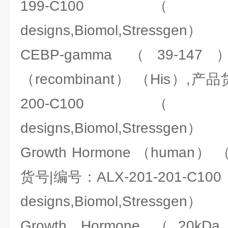
199-C100（ENZO:A
designs,Biomol,Stressgen）
CEBP-gamma （39-1
（recombinant） （His）,产
200-C100（ENZO:A
designs,Biomol,Stressgen）
Growth Hormone （human） 
货号|编号：ALX-201-201-C100（E
designs,Biomol,Stressgen）
Growth Hormone （20