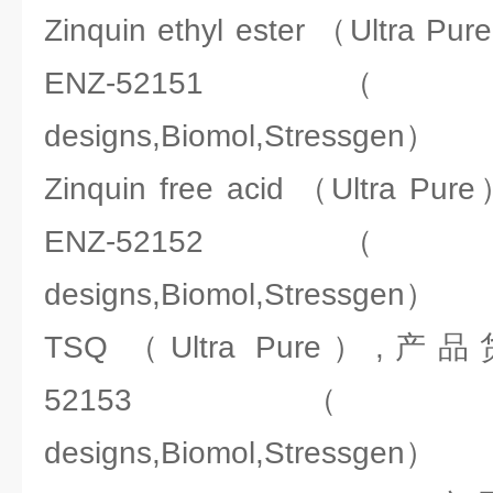
Zinquin ethyl ester （Ult
ENZ-52151（ENZO:A
designs,Biomol,Stressgen）
Zinquin free acid （Ultr
ENZ-52152（ENZO:A
designs,Biomol,Stressgen）
TSQ （Ultra Pure）,
52153（ENZO:Ale
designs,Biomol,Stressgen）