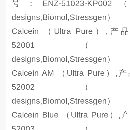
号：ENZ-51023-KP002（ENZ
designs,Biomol,Stressgen）
Calcein （Ultra Pure）
52001（ENZO:Ale
designs,Biomol,Stressgen）
Calcein AM （Ultra Pur
52002（ENZO:Ale
designs,Biomol,Stressgen）
Calcein Blue （Ultra Pur
52003（ENZO:Ale