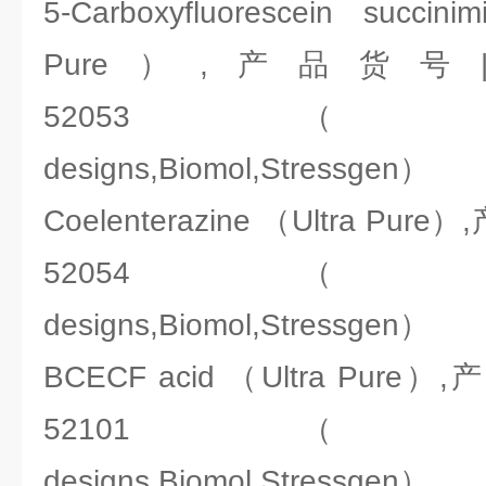
5-Carboxyfluorescein succini
Pure）,产品货号
52053（ENZO:Ale
designs,Biomol,Stressgen）
Coelenterazine （Ultra Pu
52054（ENZO:Ale
designs,Biomol,Stressgen）
BCECF acid （Ultra Pur
52101（ENZO:Ale
designs,Biomol,Stressgen）