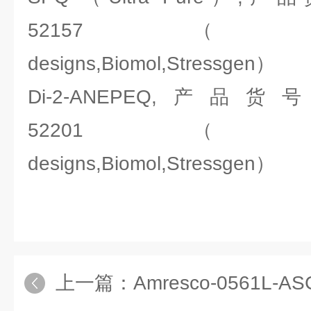
52157（ENZO:Ale
designs,Biomol,Stressgen）
Di-2-ANEPEQ,产品
52201（ENZO:Ale
designs,Biomol,Stressgen）
上一篇：
Amresco-0561L-ASCORB