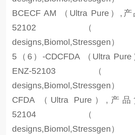
BCECF AM （Ultra Pure
52102（ENZO:Ale
designs,Biomol,Stressgen）
5（6）-CDCFDA （Ultra P
ENZ-52103（ENZO:A
designs,Biomol,Stressgen）
CFDA （Ultra Pure）,
52104（ENZO:Ale
designs,Biomol,Stressgen）