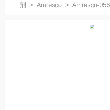
剂
>
Amresco
> Amresco-05