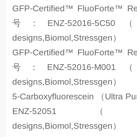
GFP-Certified™ FluoForte
号：ENZ-52016-5C50（ENZ
designs,Biomol,Stressgen）
GFP-Certified™ FluoForte
号：ENZ-52016-M001（ENZ
designs,Biomol,Stressgen）
5-Carboxyfluorescein （Ult
ENZ-52051（ENZO:A
designs,Biomol,Stressgen）