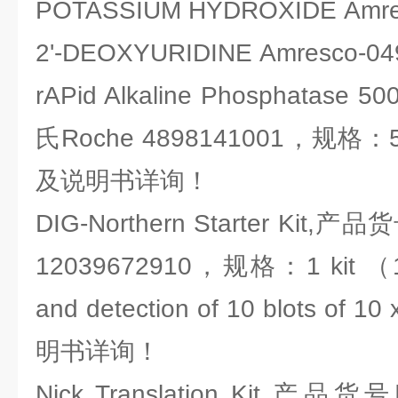
POTASSIUM HYDROXIDE Amre
2'-DEOXYURIDINE Amresco-04
rAPid Alkaline Phosphata
氏Roche 4898141001，规格：5,0
及说明书详询！
DIG-Northern Starter Kit
12039672910，规格：1 kit （10 l
and detection of 10 blots of
明书详询！
Nick Translation Kit,