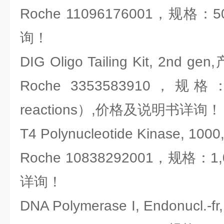
Roche 11096176001，规格
询！
DIG Oligo Tailing Kit, 2
Roche 3353583910，规格：1 
reactions）,价格及说明书详询！
T4 Polynucleotide Kinase
Roche 10838292001，规格：
详询！
DNA Polymerase I, Endonu