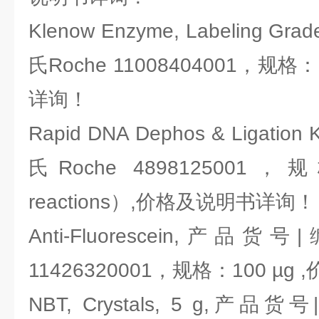
Klenow Enzyme, Labeling 
氏Roche 11008404001，规格
详询！
Rapid DNA Dephos & Ligat
氏Roche 4898125001，
reactions）,价格及说明书详询！
Anti-Fluorescein,产品
11426320001，规格：100 µ
NBT, Crystals, 5 g,产