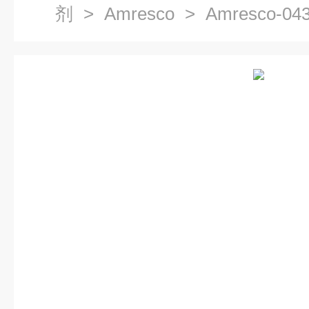
剂
>
Amresco
> Amresco-04
ACID