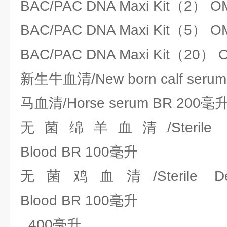
BAC/PAC DNA Maxi Kit（2） O
BAC/PAC DNA Maxi Kit（5） O
BAC/PAC DNA Maxi Kit（20） 
新生牛血清/New born calf seru
马血清/Horse serum BR 200毫
无菌绵羊血清/Sterile Defid
Blood BR 100毫升
无菌鸡血清/Sterile Defidr
Blood BR 100毫升
400毫升