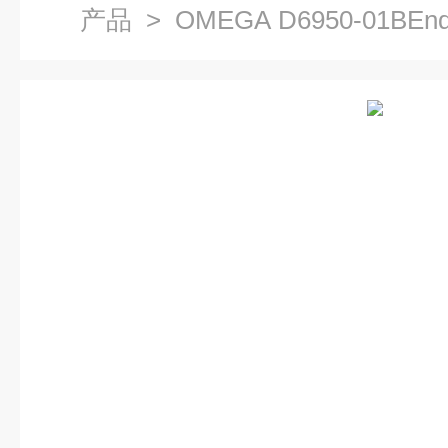
产品
> OMEGA D6950-01BEndo-f
II（50）