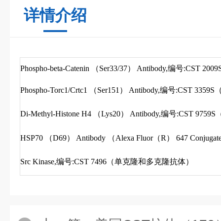
详情介绍
Phospho-beta-Catenin （Ser33/37） Antibody,编号:
Phospho-Torc1/Crtc1 （Ser151） Antibody,编号:CS
Di-Methyl-Histone H4 （Lys20） Antibody,编号:CS
HSP70 （D69） Antibody （Alexa Fluor（R） 647 C
Src Kinase,编号:CST 7496（单克隆和多克隆抗体）