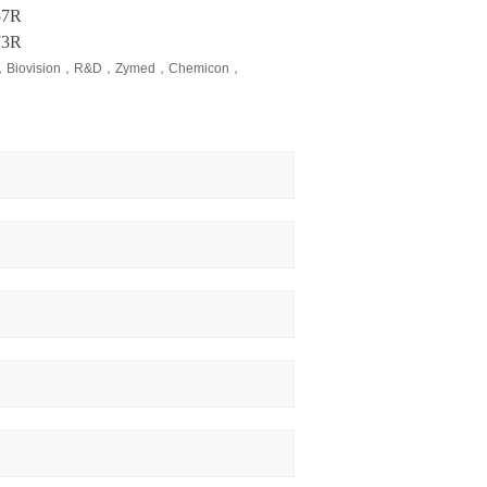
57R
73R
n，Biovision，R&D，Zymed，Chemicon，