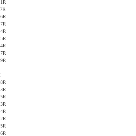
21R
97R
16R
17R
94R
25R
54R
27R
39R
M
78R
63R
85R
93R
04R
62R
05R
56R