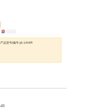
3,产品货号/编号:yb-1444R
44R