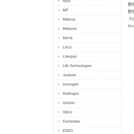
NEB
肿
MP
肿
另提
Miltenyi
Bi
Millipore
Merck
Linco
Lifespan
Life Technologies
Jackson
invivogen
Invitrogen
Greiner
Gibco
Fermentas
ENZO