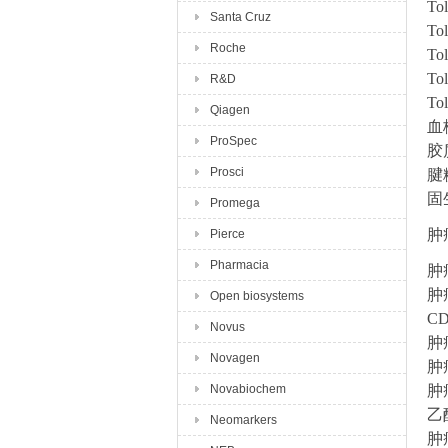
T
Santa Cruz
T
Roche
T
T
R&D
T
Qiagen
血
ProSpec
胶
Prosci
腱
固
Promega
肿
Pierce
Pharmacia
肿
肿
Open biosystems
C
Novus
肿
Novagen
肿
Novabiochem
肿
乙
Neomarkers
肿