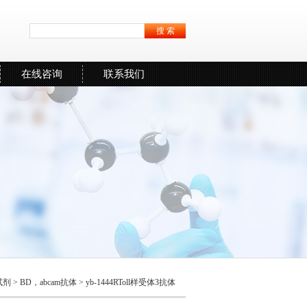
在线咨询
联系我们
试剂
>
BD，abcam抗体
> yb-1444RToll样受体3抗体