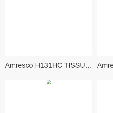
Amresco H131HC TISSUE FIXATIVE 1X 20L SIZE