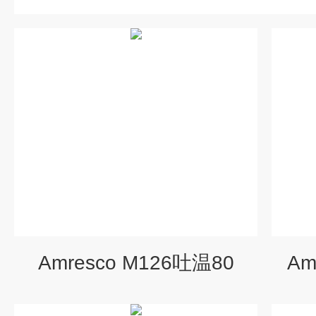
Amresco M126吐温80
Am