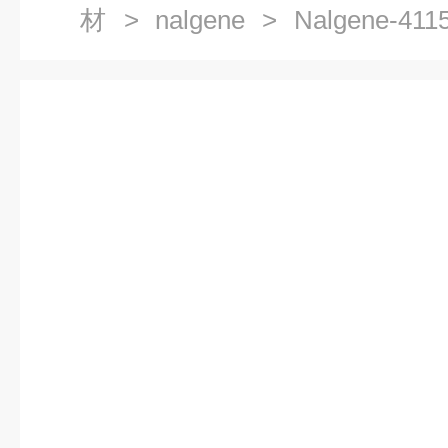
材
>
nalgene
> Nalgene-4
瓶 125ml（平μ底） 进口